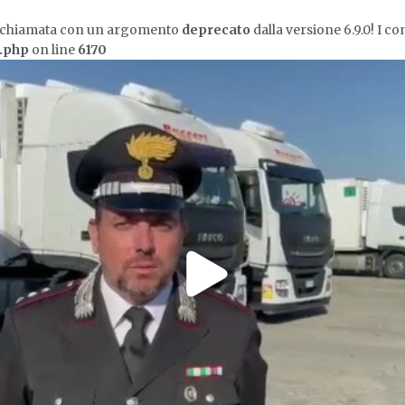
a chiamata con un argomento
deprecato
dalla versione 6.9.0! I c
s.php
on line
6170