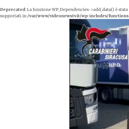
Deprecated
: La funzione WP_Dependencies->add_data() è stat
supportati. in
/var/www/videonewstv.it/wp-includes/function