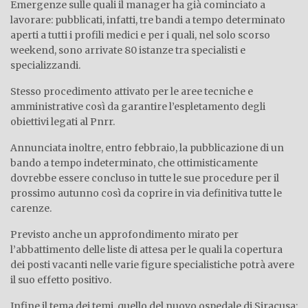
Emergenze sulle quali il manager ha già cominciato a
lavorare: pubblicati, infatti, tre bandi a tempo determinato
aperti a tutti i profili medici e per i quali, nel solo scorso
weekend, sono arrivate 80 istanze tra specialisti e
specializzandi.
Stesso procedimento attivato per le aree tecniche e
amministrative così da garantire l’espletamento degli
obiettivi legati al Pnrr.
Annunciata inoltre, entro febbraio, la pubblicazione di un
bando a tempo indeterminato, che ottimisticamente
dovrebbe essere concluso in tutte le sue procedure per il
prossimo autunno così da coprire in via definitiva tutte le
carenze.
Previsto anche un approfondimento mirato per
l’abbattimento delle liste di attesa per le quali la copertura
dei posti vacanti nelle varie figure specialistiche potrà avere
il suo effetto positivo.
Infine il tema dei temi, quello del nuovo ospedale di Siracusa: