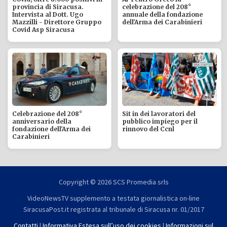
provincia di Siracusa.
celebrazione del 208°
Intervista al Dott. Ugo
annuale della fondazione
Mazzilli - Direttore Gruppo
dell'Arma dei Carabinieri
Covid Asp Siracusa
Celebrazione del 208°
Sit in dei lavoratori del
anniversario della
pubblico impiego per il
fondazione dell'Arma dei
rinnovo del Ccnl
Carabinieri
Copyright © 2026 SCS Promedia srls
VideoNewsTV supplemento a testata giornalistica on-line
SiracusaPost.it registrata al tribunale di Siracusa nr. 01/2017
Contatti
|
Informativa Estesa sull’uso dei cookies
|
Informazioni sul