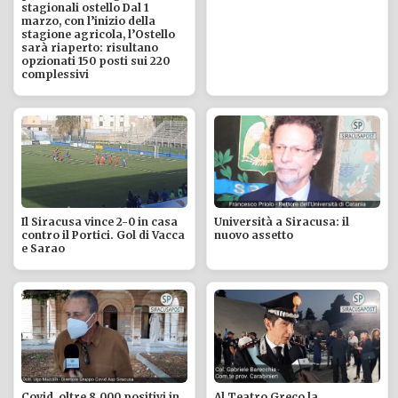
stagionali ostello Dal 1
marzo, con l’inizio della
stagione agricola, l’Ostello
sarà riaperto: risultano
opzionati 150 posti sui 220
complessivi
Il Siracusa vince 2-0 in casa
Università a Siracusa: il
contro il Portici. Gol di Vacca
nuovo assetto
e Sarao
Covid, oltre 8.000 positivi in
Al Teatro Greco la