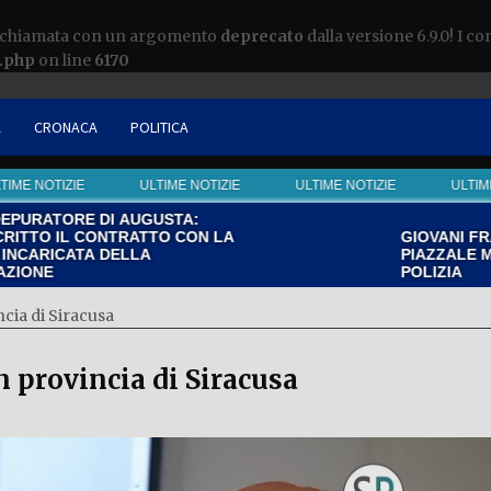
a chiamata con un argomento
deprecato
dalla versione 6.9.0! I c
s.php
on line
6170
À
CRONACA
POLITICA
 NOTIZIE
ULTIME NOTIZIE
ULTIME NOTIZIE
ULTIME NOT
TORE DI AUGUSTA:
 IL CONTRATTO CON LA
GIOVANI FRANCES
PIAZZALE MARCON
E
POLIZIA
ncia di Siracusa
n provincia di Siracusa