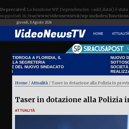
Deprecated
: La funzione WP_Dependencies->add_data() è stat
supportati. in
/var/www/videonewstv.it/wp-includes/function
giovedì, 6 Agosto 2026
HOME
ATTUALIT
ULTIME NOTIZIE
ULTIME
TIDROGA A FLORIDIA, IL
NUOVO DEPURA
LA SEGRETERIA
SOTTOSCRITTO
E DEL NUOVO SINDACATO
SOCIETÀ INCARICATA DELLA
REALIZZAZION
Home
Attualità
Taser in dotazione alla Polizia in provi
Taser in dotazione alla Polizia i
ATTUALITÀ