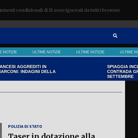
ommenti condizionali di IE sono ignorati da tutti i browser
IZIE
ULTIME NOTIZIE
ULTIME NOTIZIE
ULTIME NOTIZI
I AGGREDITI IN
SPIAGGIA INCLUSIVA
I: INDAGINI DELLA
CONTRADA GRANELLI
SETTEMBRE
POLIZIA DI STATO
Taser in dotazione alla